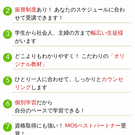
振替制度
あり！ あなたのスケジュールに合わ
せて受講できます！
学生
から
社会人、主婦
の方まで
幅広い生徒様
がいます
どこよりもわかりやすく！
こだわりの
「オリ
ジナル教材」
ひとり一人に合わせて、
しっかりと
カウンセ
リング
します
個別学習
だから
自分のペース
で学習できる！
資格取得にも強い！
MOSベストパートナー
受
賞！